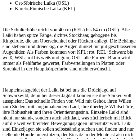
Ost-Sibirische Laika (OSL)
Karelo-Finnische Laika (KFL)
Die Schulterhöhe reicht von 40 cm (KFL) bis 64 cm (OSL). Alle
Laiki haben spitze Fänge, dichtes Stockhaar, gebogene-bis
Ringelrute, die am Oberschenkel oder Rücken anliegt. Die Behänge
sind stehend und dreieckig, die Augen dunkel mit gut geschlossenen
Augenlider. Als Farben kommen vor: KFL: rot, REL: Schwarz bis
weiß, WSL: rot bis weiß und grau, OSL: alle Farben. Braun wird
immer als Fehlfarbe gewertet, Farbverteilungen in Platten oder
Sprenkel in der Hauptkörperfarbe sind nicht erwünscht.
Haupteinsatzgebiet der Laiki ist bei uns die Drückjagd auf
Schwarzwild; denn bei dieser Jagdart können sie ihre Stärken voll
ausspielen: Das schnelle Finden von Wild mit Gehör, ihren Willen
zum Stellen, mit langanhaltendem Laut, ihre überlegte WIldschärfe,
ihre Robustheit und ihren Orientierungssinn. Einzelne Laiki sind
nicht nur stand-, sondern auch sichtlaut, was züchterisch mit Blick
auf die weit verbreiteten Bewegungsjagden unterstützt wird. Laiki
sind Einzeljäger, sie sollen selbstständig suchen und finden und nur
stellende Hunde unterstützen, der Einsatz in der Meute ist also nicht