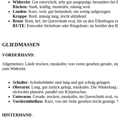
Widerrist
: Gut entwickelt, sehr gut ausgeprägt, besonders bei
Rücken
: Stark, kräftig, muskulös, mässig weit.
Lenden
: Kurz, weit, gut bemuskelt, ein wenig aufgezogen.
Kruppe
: Breit, mässig lang, leicht abfallend.
Brust
: Breit, tief, im Querschnitt oval, bis zu den Ellenbogen
RUTE
: Entweder Sichelrute oder Ringelrute; sie berührt den 
GLIEDMASSEN
VORDERHAND
:
Allgemeines: Läufe trocken, muskulös; von vorne gesehen gerade, mäs
zum Widerrist.
Schulter
: Schulterblätter sind lang und gut schräg gelagert.
Oberarm
: Lang, gut zurück gelegt, muskulös. Die Winkelung 
rückwärts platziert, parallel zur Körperachse.
Unterarm
: Gerade, trocken, muskulös, im Querschnitt oval, vo
Vordermittelfuss
: Kurz, von der Seite gesehen leicht geneigt
HINTERHAND
: