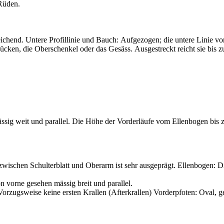
 Rüden.
 reichend. Untere Profillinie und Bauch: Aufgezogen; die untere Linie v
Rücken, die Oberschenkel oder das Gesäss. Ausgestreckt reicht sie bis 
sig weit und parallel. Die Höhe der Vorderläufe vom Ellenbogen bis zu
zwischen Schulterblatt und Oberarm ist sehr ausgeprägt. Ellenbogen: D
n vorne gesehen mässig breit und parallel.
. Vorzugsweise keine ersten Krallen (Afterkrallen) Vorderpfoten: Oval,