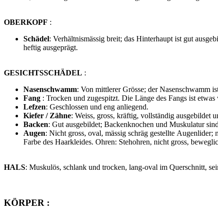
OBERKOPF
:
Schädel
: Verhältnismässig breit; das Hinterhaupt ist gut aus
heftig ausgeprägt.
GESICHTSSCHÄDEL
:
Nasenschwamm
: Von mittlerer Grösse; der Nasenschwamm ist
Fang
: Trocken und zugespitzt. Die Länge des Fangs ist etwas
Lefzen
: Geschlossen und eng anliegend.
Kiefer / Zähne
: Weiss, gross, kräftig, vollständig ausgebildet
Backen
: Gut ausgebildet; Backenknochen und Muskulatur sind
Augen
: Nicht gross, oval, mässig schräg gestellte Augenlider;
Farbe des Haarkleides. Ohren: Stehohren, nicht gross, beweglic
HALS
: Muskulös, schlank und trocken, lang-oval im Querschnitt, sei
KÖRPER :