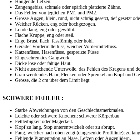
Hängende Lefzen.
Zangengebiss, schmale oder spärlich platzierte Zähne.
Das Fehlen von jeglichen PM1 und PM2.
Grosse Augen, klein, rund, nicht schräg gesetzt, tief gesetzt ode
Weicher Rücken, eng oder hochgezogen.
Lende lang, eng oder gewölbt.
Flache Kruppe, eng oder steil.
Enge Brust, flach, fassförmig oder hohl.
Gerader Vordermittelfuss, weicher Vordermittelfuss.
Katzenfüsse, Hasenfüsse, gespreizte Füsse
Eingeschrenktes Gangwerk.
Dicke lose oder faltige Haut.
Nicht ausreichende Unterwolle, das Fehlen des Kragens und des
Grau werdendes Haar; Flecken oder Sprenkel am Kopf und Gel
Grösse, die 2 cm über dem Limit liegt.
SCHWERE FEHLER :
Starke Abweichungen von den Geschlechtsmerkmalen.
Leichte oder schwere Knochen; schwerer Körperbau.
Fettleibigkeit oder Magerkeit.
Kopf zu lang, Stop unterentwickelt oder zu abrupt.
Fang, welcher nach oben zeigt (eingesenkte Profillinie); zu lan
Fehlende Pigmentation an Nase, Lefzen oder Augenlidern.