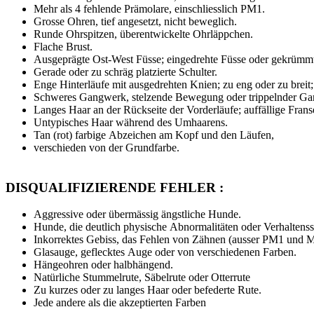
Mehr als 4 fehlende Prämolare, einschliesslich PM1.
Grosse Ohren, tief angesetzt, nicht beweglich.
Runde Ohrspitzen, überentwickelte Ohrläppchen.
Flache Brust.
Ausgeprägte Ost-West Füsse; eingedrehte Füsse oder gekrümmt
Gerade oder zu schräg platzierte Schulter.
Enge Hinterläufe mit ausgedrehten Knien; zu eng oder zu breit;
Schweres Gangwerk, stelzende Bewegung oder trippelnder Ga
Langes Haar an der Rückseite der Vorderläufe; auffällige Frans
Untypisches Haar während des Umhaarens.
Tan (rot) farbige Abzeichen am Kopf und den Läufen,
verschieden von der Grundfarbe.
DISQUALIFIZIERENDE FEHLER :
Aggressive oder übermässig ängstliche Hunde.
Hunde, die deutlich physische Abnormalitäten oder Verhaltenss
Inkorrektes Gebiss, das Fehlen von Zähnen (ausser PM1 und M3
Glasauge, geflecktes Auge oder von verschiedenen Farben.
Hängeohren oder halbhängend.
Natürliche Stummelrute, Säbelrute oder Otterrute
Zu kurzes oder zu langes Haar oder befederte Rute.
Jede andere als die akzeptierten Farben