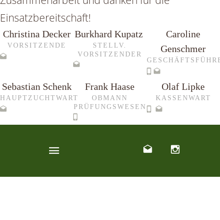
Zusammenarbeit und danken für die
Einsatzbereitschaft!
Christina Decker
Burkhard Kupatz
Caroline
VORSITZENDE
STELLV.
Genschmer
VORSITZENDER
GESCHÄFTSFÜHR
Sebastian Schenk
Frank Haase
Olaf Lipke
HAUPTZUCHTWART
OBMANN
KASSENWART
PRÜFUNGSWESEN